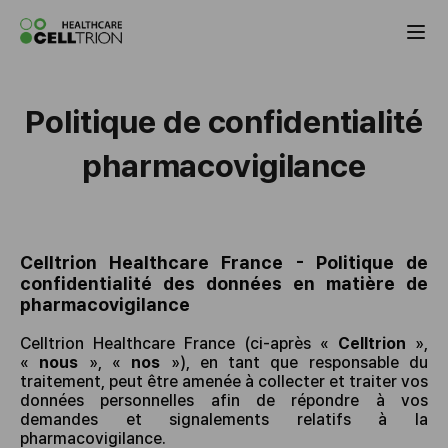
Celltrion the Global Pharmaceutical Co
Politique de confidentialité
pharmacovigilance
Celltrion Healthcare France - Politique de
confidentialité des données en matière de
pharmacovigilance
Celltrion Healthcare France (ci-après «
Celltrion
»,
«
nous
», «
nos
»), en tant que responsable du
traitement, peut être amenée à collecter et traiter vos
données personnelles afin de répondre à vos
demandes et signalements relatifs à la
pharmacovigilance.