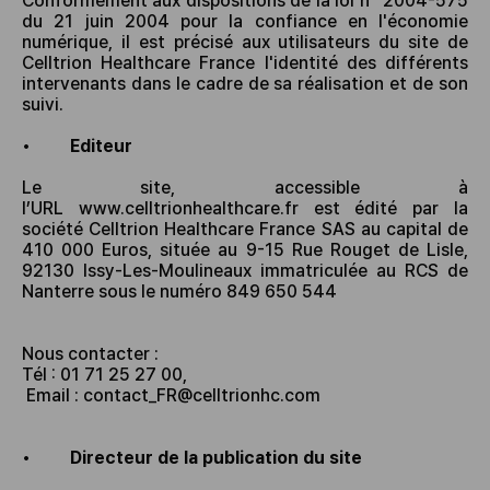
Conform
é
ment aux dispositions de la loi n
°
2004-575
du 21 juin 2004 pour la confiance en l'
é
conomie
num
é
rique, il est pr
é
cis
é
aux utilisateurs du site de
Celltrion Healthcare France l'identit
é
des diff
é
rents
intervenants dans le cadre de sa r
é
alisation et de son
suivi.
•
Editeur
Le site, accessible à
l’URL
www.celltrionhealthcare.fr
est édité par la
société Celltrion Healthcare France SAS au capital de
410 000 Euros, située au 9-15 Rue Rouget de Lisle,
92130 Issy-Les-Moulineaux immatriculée au RCS de
Nanterre sous le numéro 849 650 544
Nous contacter :
Tél : 01 71 25 27 00,
Email : contact_FR@celltrionhc.com
•
Directeur de la publication du site